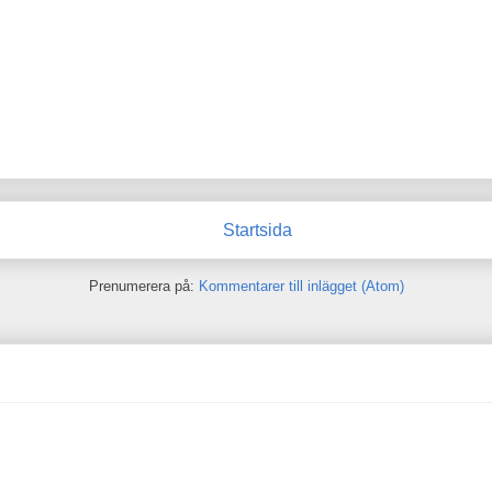
Startsida
Prenumerera på:
Kommentarer till inlägget (Atom)