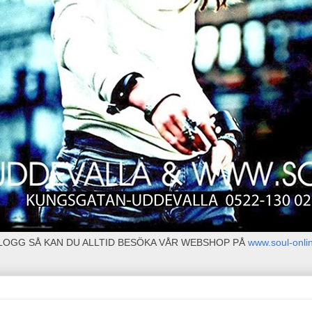
BLOGG SÅ KAN DU ALLTID BESÖKA VÅR WEBSHOP PÅ
www.soul-onli