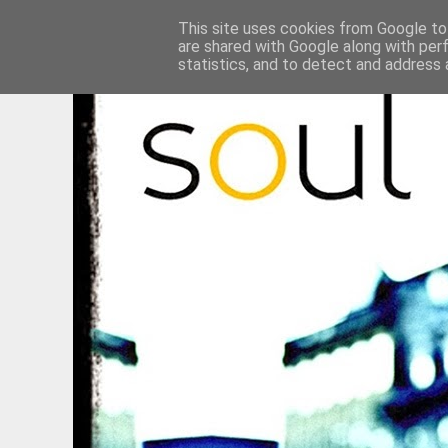
This site uses cookies from Google to 
are shared with Google along with per
statistics, and to detect and address 