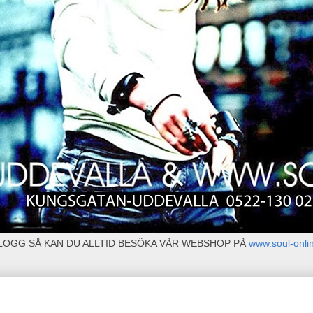
BLOGG SÅ KAN DU ALLTID BESÖKA VÅR WEBSHOP PÅ
www.soul-onli