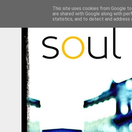
This site uses cookies from Google to 
are shared with Google along with per
statistics, and to detect and address 