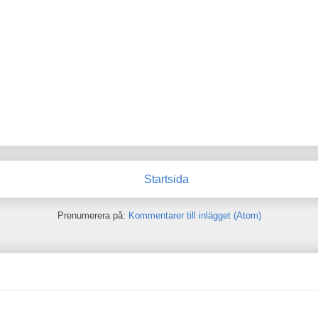
Startsida
Prenumerera på:
Kommentarer till inlägget (Atom)