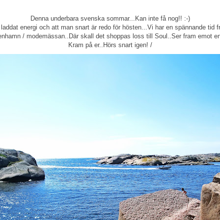
Denna underbara svenska sommar...Kan inte få nog!! :-)
t laddat energi och att man snart är redo för hösten...Vi har en spännande tid 
öpenhamn / modemässan..Där skall det shoppas loss till Soul..Ser fram emot e
Kram på er..Hörs snart igen! /