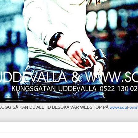
BLOGG SÅ KAN DU ALLTID BESÖKA VÅR WEBSHOP PÅ
www.soul-onli