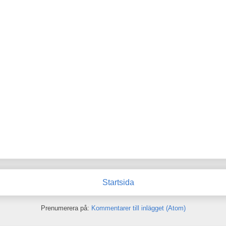
Startsida
Prenumerera på:
Kommentarer till inlägget (Atom)