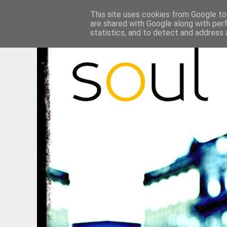
This site uses cookies from Google to 
are shared with Google along with per
statistics, and to detect and address 