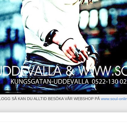
BLOGG SÅ KAN DU ALLTID BESÖKA VÅR WEBSHOP PÅ
www.soul-onli