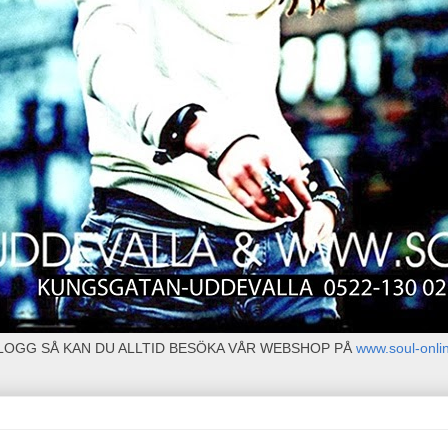
BLOGG SÅ KAN DU ALLTID BESÖKA VÅR WEBSHOP PÅ
www.soul-onli