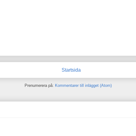
Startsida
Prenumerera på:
Kommentarer till inlägget (Atom)