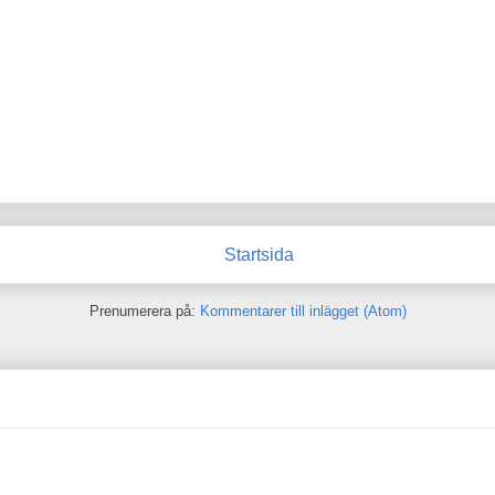
Startsida
Prenumerera på:
Kommentarer till inlägget (Atom)