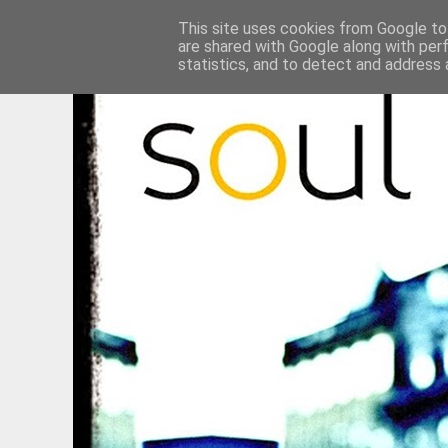
This site uses cookies from Google to 
are shared with Google along with per
statistics, and to detect and address 