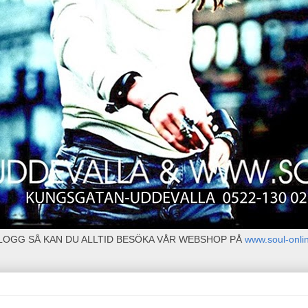
BLOGG SÅ KAN DU ALLTID BESÖKA VÅR WEBSHOP PÅ
www.soul-onli