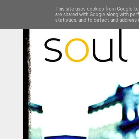
This site uses cookies from Google to 
are shared with Google along with per
statistics, and to detect and address 