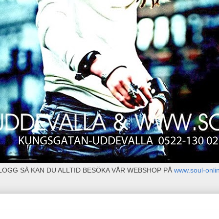
BLOGG SÅ KAN DU ALLTID BESÖKA VÅR WEBSHOP PÅ
www.soul-onli