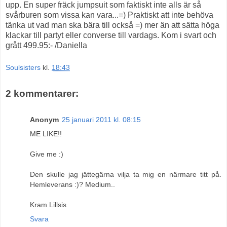
upp. En super fräck jumpsuit som faktiskt inte alls är så
svårburen som vissa kan vara...=) Praktiskt att inte behöva
tänka ut vad man ska bära till också =) mer än att sätta höga
klackar till partyt eller converse till vardags. Kom i svart och
grått 499.95:- /Daniella
Soulsisters
kl.
18:43
2 kommentarer:
Anonym
25 januari 2011 kl. 08:15
ME LIKE!!
Give me :)
Den skulle jag jättegärna vilja ta mig en närmare titt på.
Hemleverans :)? Medium..
Kram Lillsis
Svara