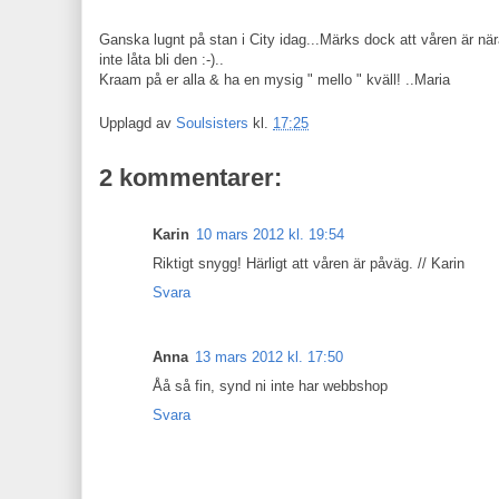
Ganska lugnt på stan i City idag...Märks dock att våren är när
inte låta bli den :-)..
Kraam på er alla & ha en mysig " mello " kväll! ..Maria
Upplagd av
Soulsisters
kl.
17:25
2 kommentarer:
Karin
10 mars 2012 kl. 19:54
Riktigt snygg! Härligt att våren är påväg. // Karin
Svara
Anna
13 mars 2012 kl. 17:50
Åå så fin, synd ni inte har webbshop
Svara