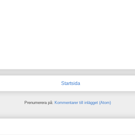
Startsida
Prenumerera på:
Kommentarer till inlägget (Atom)