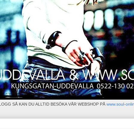
BLOGG SÅ KAN DU ALLTID BESÖKA VÅR WEBSHOP PÅ
www.soul-onli