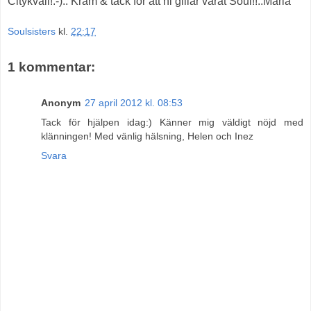
Citykväll!:-).. Kram & tack för att ni gillar vårat Soul!!..Maria
Soulsisters
kl.
22:17
1 kommentar:
Anonym
27 april 2012 kl. 08:53
Tack för hjälpen idag:) Känner mig väldigt nöjd med
klänningen! Med vänlig hälsning, Helen och Inez
Svara