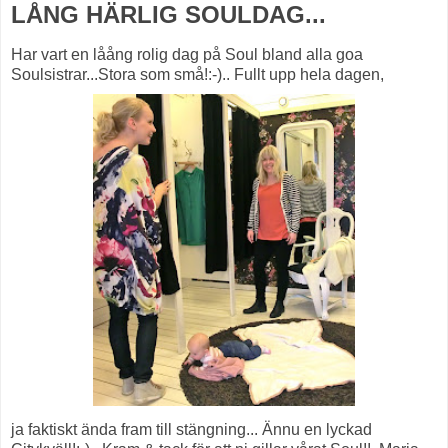
LÅNG HÄRLIG SOULDAG...
Har vart en låång rolig dag på Soul bland alla goa
Soulsistrar...Stora som små!:-).. Fullt upp hela dagen,
ja faktiskt ända fram till stängning... Ännu en lyckad