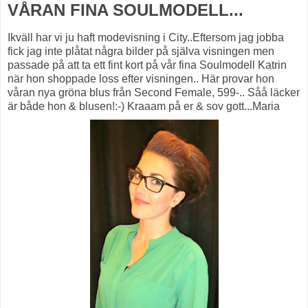
VÅRAN FINA SOULMODELL...
Ikväll har vi ju haft modevisning i City..Eftersom jag jobba
fick jag inte plåtat några bilder på själva visningen men
passade på att ta ett fint kort på vår fina Soulmodell Katrin
när hon shoppade loss efter visningen.. Här provar hon
våran nya gröna blus från Second Female, 599-.. Såå läcker
är både hon & blusen!:-) Kraaam på er & sov gott...Maria