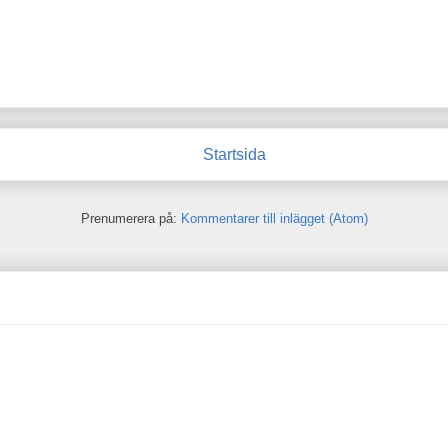
Startsida
Prenumerera på:
Kommentarer till inlägget (Atom)