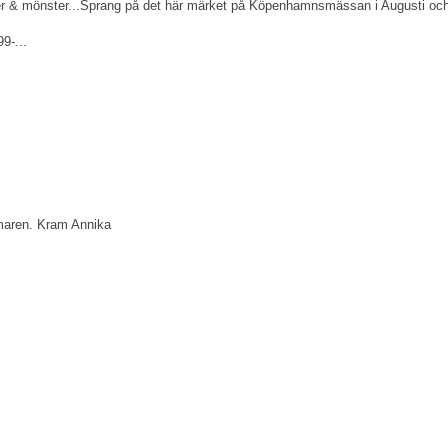
ger & mönster...Sprang på det här märket på Köpenhamnsmässan i Augusti och f
9-...
mmaren. Kram Annika