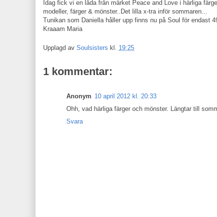
Idag fick vi en låda från märket Peace and Love i härliga fär
modeller, färger & mönster..Det lilla x-tra inför sommaren...
Tunikan som Daniella håller upp finns nu på Soul för endast 49
Kraaam Maria
Upplagd av
Soulsisters
kl.
19:25
1 kommentar:
Anonym
10 april 2012 kl. 20:33
Ohh, vad härliga färger och mönster. Längtar till so
Svara