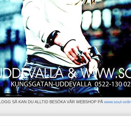
BLOGG SÅ KAN DU ALLTID BESÖKA VÅR WEBSHOP PÅ
www.soul-onli