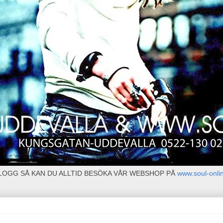
BLOGG SÅ KAN DU ALLTID BESÖKA VÅR WEBSHOP PÅ
www.soul-onli