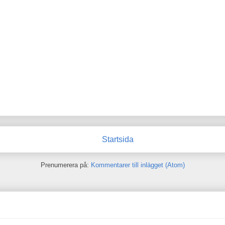
Startsida
Prenumerera på:
Kommentarer till inlägget (Atom)