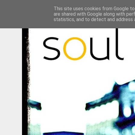
This site uses cookies from Google to 
are shared with Google along with per
statistics, and to detect and address 