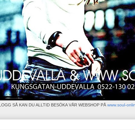
BLOGG SÅ KAN DU ALLTID BESÖKA VÅR WEBSHOP PÅ
www.soul-onli