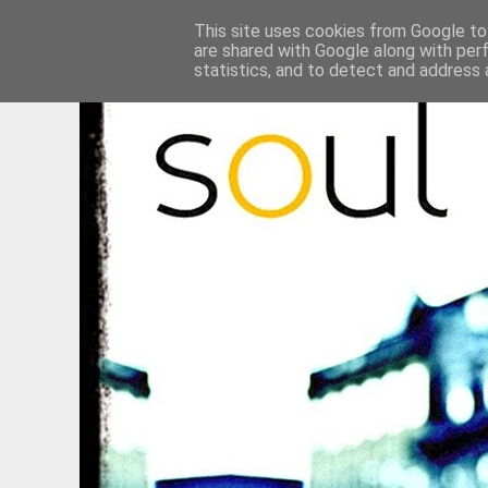
This site uses cookies from Google to 
are shared with Google along with per
statistics, and to detect and address 