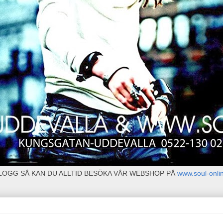
BLOGG SÅ KAN DU ALLTID BESÖKA VÅR WEBSHOP PÅ
www.soul-onli