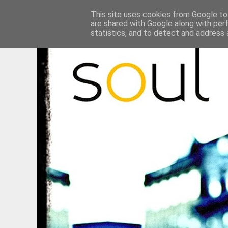
This site uses cookies from Google to 
are shared with Google along with per
statistics, and to detect and address 